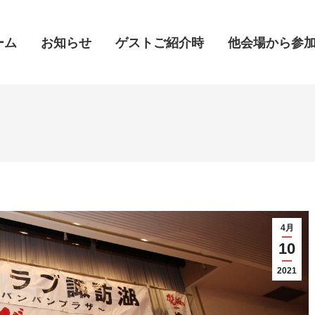
ーム
ーム
お知らせ
お知らせ
ゲストご紹介時
ゲストご紹介時
他会場から参
他会場から参
4月
10
2021