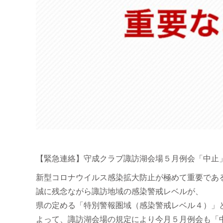
【緊急連絡】守成クラブ諏訪湖会場５月例会「中止
新型コロナウイルス感染拡大防止が極めて重要であ
誠に残念ながら諏訪地域の感染警戒レベルが、
県の定める「特別警報圏域（感染警戒レベル４）」
よって、諏訪湖会場の規定により今月５月例会も「