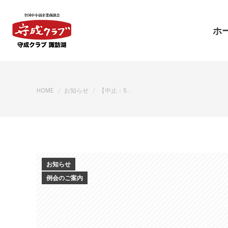
ホ
ホ
You are here:
HOME
お知らせ
【中止：5…
お知らせ
例会のご案内