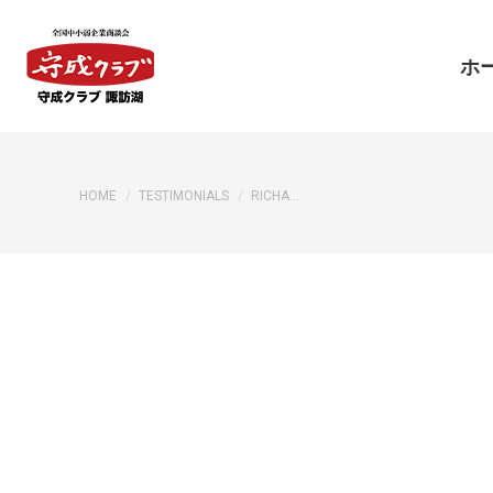
ホ
ホ
You are here:
HOME
TESTIMONIALS
RICHA…